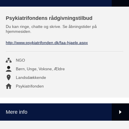
Psykiatrifondens rådgivningstilbud
Du kan ringe, chatte og skrive. Se åbningstider på
hjemmesiden.
http://www.psykiatrifonden.dk/faa-hjaelp.aspx
NGO
Børn
,
Unge
,
Voksne
,
Ældre
Landsdækkende
Psykiatrifonden
Mere info