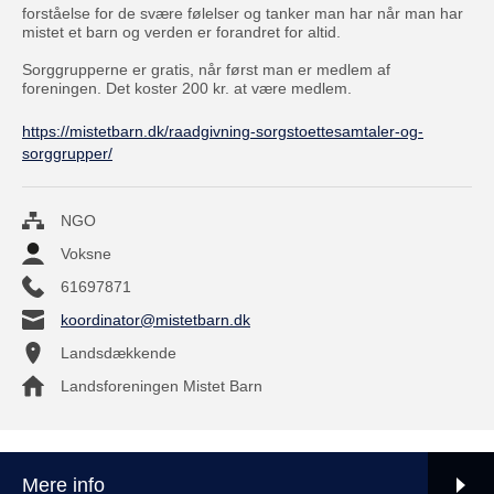
forståelse for de svære følelser og tanker man har når man har
mistet et barn og verden er forandret for altid.
Sorggrupperne er gratis, når først man er medlem af
foreningen. Det koster 200 kr. at være medlem.
https://mistetbarn.dk/raadgivning-sorgstoettesamtaler-og-
sorggrupper/
NGO
Voksne
61697871
koordinator@mistetbarn.dk
Landsdækkende
Landsforeningen Mistet Barn
Mere info