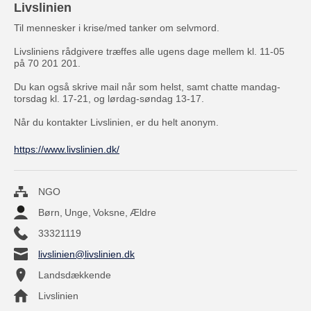
Livslinien
Til mennesker i krise/med tanker om selvmord.
Livsliniens rådgivere træffes alle ugens dage mellem kl. 11-05
på 70 201 201.
Du kan også skrive mail når som helst, samt chatte mandag-
torsdag kl. 17-21, og lørdag-søndag 13-17.
Når du kontakter Livslinien, er du helt anonym.
https://www.livslinien.dk/
NGO
Børn
,
Unge
,
Voksne
,
Ældre
33321119
livslinien@livslinien.dk
Landsdækkende
Livslinien